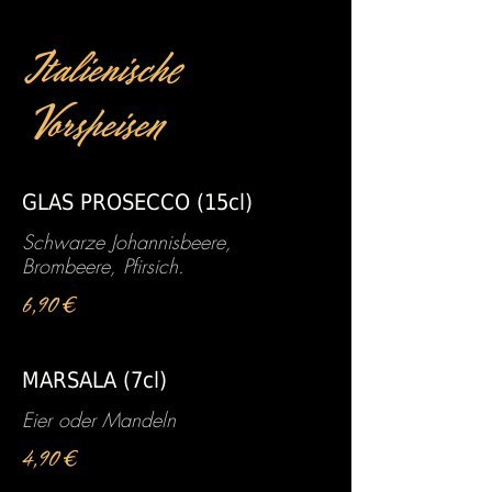
Italienische
Vorspeisen
GLAS PROSECCO (15cl)
Schwarze Johannisbeere,
Brombeere, Pfirsich.
6,90 €
MARSALA (7cl)
Eier oder Mandeln
4,90 €