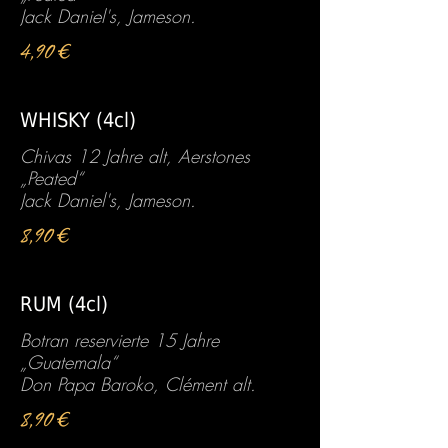
Jack Daniel's, Jameson.
4,90 €
WHISKY (4cl)
Chivas 12 Jahre alt, Aerstones
„Peated“
Jack Daniel's, Jameson.
8,90 €
RUM (4cl)
Botran reservierte 15 Jahre
„Guatemala“
Don Papa Baroko, Clément alt.
8,90 €