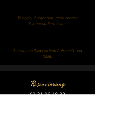
Käsesorten.....13,90 €
Taleggio, Gorgonzola, geräucherter
Scamorza, Parmesan
.
Gemischtes Sortiment.....19,90
€
Auswahl an italienischem Aufschnitt und
Käse.
Reservierung
02 31 96 48 89
Täglich geöffnet!
REGELN