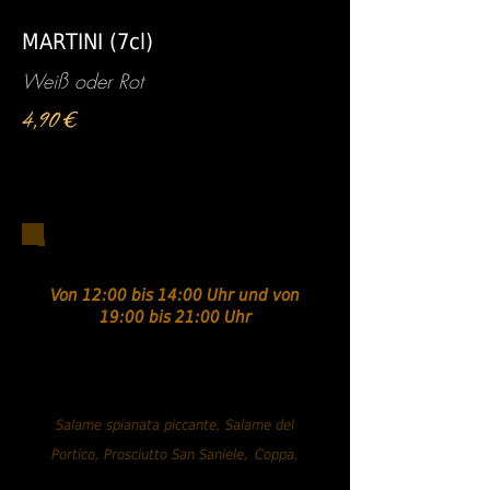
MARTINI (7cl)
Weiß oder Rot
4,90 €
Antipasti / Zum Teilen
Von 12:00 bis 14:00 Uhr und von
19:00 bis 21:00 Uhr
Auswahl an italienischen
Wurstwaren.....13,90 €
Salame spianata piccante, Salame del
Portico, Prosciutto San Saniele,
Coppa.
Auswahl an italienischen