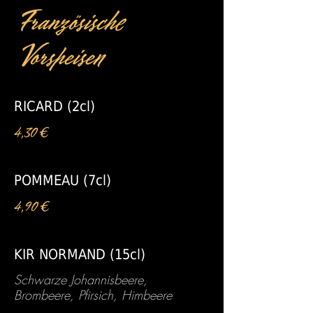
Französische
Vorspeisen
RICARD (2cl)
4,30 €
POMMEAU (7cl)
4,90 €
KIR NORMAND (15cl)
Schwarze Johannisbeere,
Brombeere, Pfirsich, Himbeere