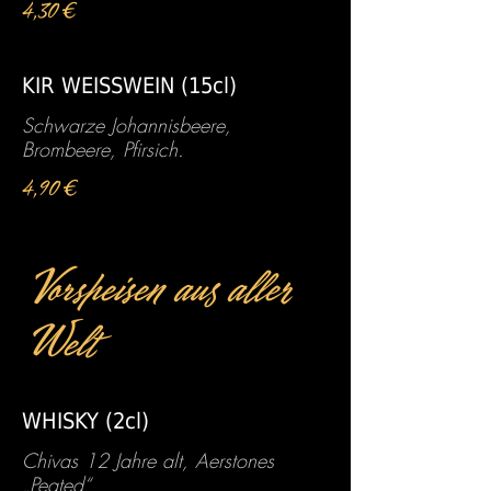
4,30 €
KIR WEISSWEIN (15cl)
Schwarze Johannisbeere,
Brombeere, Pfirsich.
4,90 €
Vorspeisen aus aller
Welt
WHISKY (2cl)
Chivas 12 Jahre alt, Aerstones
„Peated“