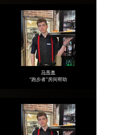
马蒂奥
“跑步者”房间帮助