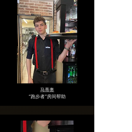
马蒂奥
“跑步者”房间帮助