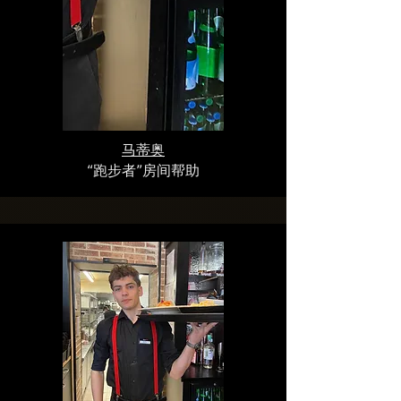
马蒂奥
“跑步者”房间帮助