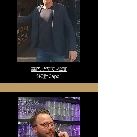
塞巴斯蒂安·德班
经理
“Capo”