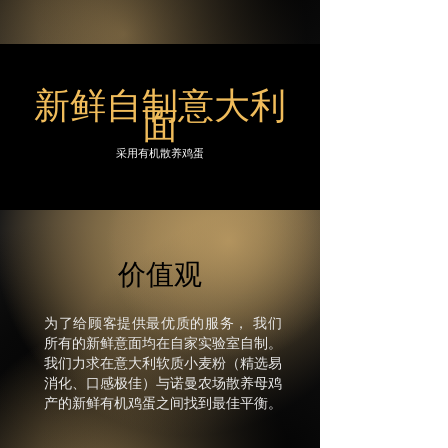
新鲜自制意大利
面
采用有机散养鸡蛋
价值观
为了给顾客提供最优质的服务，
我们
所有的新鲜意面均在自家实验室自制。
我们力求
在意大利软质小麦粉（精选易
消化、口感极佳）与诺曼农场散养
母鸡
产的新鲜有机鸡蛋之间找到最佳平衡。