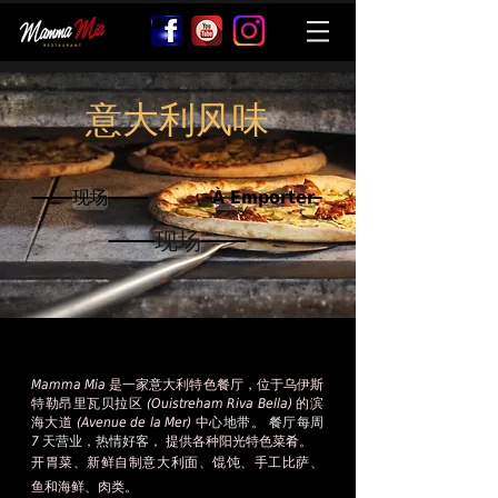
意大利风味
现场
À Emporter
现场
Mamma Mia 是一家意大利特色餐厅，位于乌伊斯
特勒昂里瓦贝拉区 (Ouistreham Riva Bella) 的滨
海大道 (Avenue de la Mer) 中心
地带
。
餐厅每周
7 天营业，热情好客
，
提供各种
阳光特色菜肴。
开胃菜、新鲜自制意大利面、馄饨、手工比萨、
鱼和海鲜、
肉类。