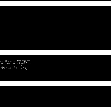
 Birra Roma 啤酒厂。
 Brasserie Fléa。