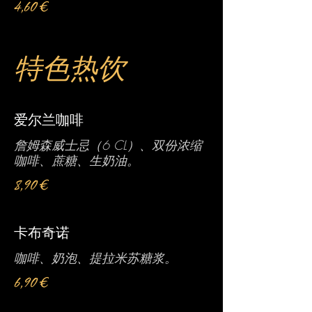
4,60 €
特色热饮
爱尔兰咖啡
詹姆森威士忌（6 CL）、双份浓缩
咖啡、蔗糖、生奶油。
8,90 €
卡布奇诺
咖啡、奶泡、提拉米苏糖浆。
6,90 €