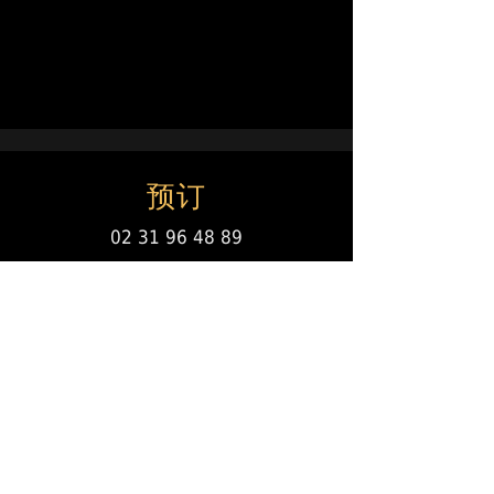
预订
02 31 96 48 89
每日開放！
规则
银行卡 /
物种
餐厅门票
假日优惠券
纸张或非物质化
63 Avenue de la mer
Ouistreham - 里瓦贝拉