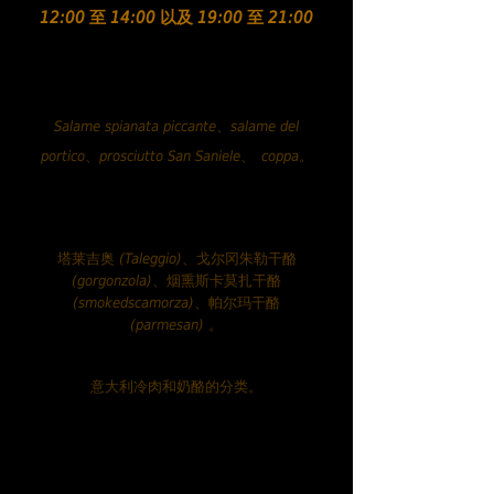
12:00 至 14:00 以及 19:00 至 21:00
意大利熟食拼盘.....
€13.90
Salame spianata piccante、salame del
portico、prosciutto San Saniele、
coppa。
意大利奶酪拼盘.....
€13.90
塔莱吉奥 (Taleggio)、戈尔冈朱勒干酪
(gorgonzola)、烟熏斯卡莫扎干酪
(smokedscamorza)、帕尔玛干酪
(parmesan)
。
混合装.....€19.90
意大利冷肉和奶酪的分类。