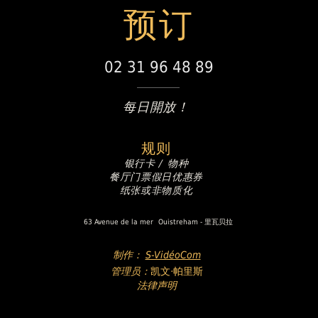
预订
02 31 96 48 89
每日開放！
规则
银行卡 /
物种
餐厅门票
假日优惠券
纸张或非物质化
63 Avenue de la mer
Ouistreham - 里瓦贝拉
制作：
S-VidéoCom
管理员
：
凯文·帕里斯
法律声明