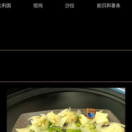
大利面
馄饨
沙拉
贻贝和薯条