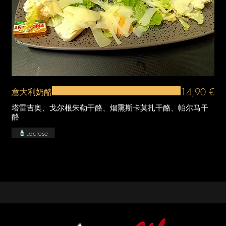
14,90 €
意大利奶酪
塔雷吉奥、戈尔根朱勒干酪、烟熏斯卡莫扎干酪、帕尔马干
酪
Lactose