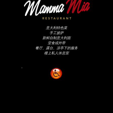
意大利特色菜
手工披萨
新鲜自制意大利面
堂食或外带
餐厅、露台、凉亭下的服务
楼上私人休息室