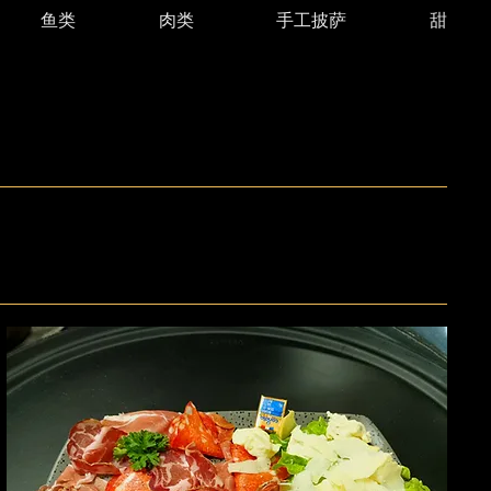
鱼类
肉类
手工披萨
甜点