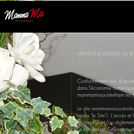
MENTIONS LÉGALES DU SI
Conformément aux disposit
dans l'économie numérique, d
mammamiaouistreham les pr
Le site mammamiaouistreham
après "le Site"). L'accès et
qu'aux lois et/ou règlemen
La connexion, l'utilisation 