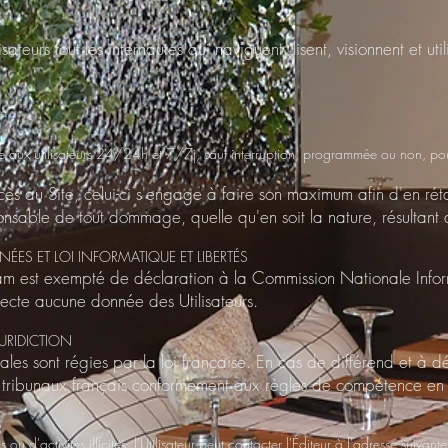
teurs tout les internautes qui naviguent, lisent, visionnent et utili
ble aux utilisateurs 24/24h et 7/7j, sauf interruption, programmée ou non, p
cès au Site, celui-ci s'engage à faire son maximum afin d'en réta
onsable de tout dommage, quelle qu'en soit la nature, résultant d
NÉES ET LOI INFORMATIQUE ET LIBERTÉS
m est exempté de déclaration à la Commission Nationale Inform
lecte aucune donnée des Utilisateurs.
 JURIDICTION
les sont régies par la loi française. En cas de différend et à 
es tribunaux français conformément aux règles de compétence en 
u d'activités illicites, l'Utilisateur peut contacter l'Éditeur à l'adresse suivant