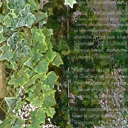
toutes les dispositions des
ARTICLE 1 - INFORMATIONS L
En vertu de l'Article 6 de la Lo
l'identité des différents intervena
Le site mammamiaouistreh
domicilié à l'adresse sui
Téléphone : 02 31 96 48
Adresse e-mail :
mammami
ci après " l'Éditeur "
Réalisation du site interne
Le Directeur de publicatio
L'Administrateur: Kévin Pari
Adresse e-mail de contact 
ci après " le Directeur de p
Le site mammamiaouistreha
dont le siège est situé à 
Téléphone : +1 415-639