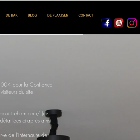
DE BAR
BLOG
DE PLAATSEN
CONTACT
 2004 pour la Confiance
isiteurs du site
ouistreham.com/
(ci-
détaillées ci-après ainsi
erve de l'internaute de