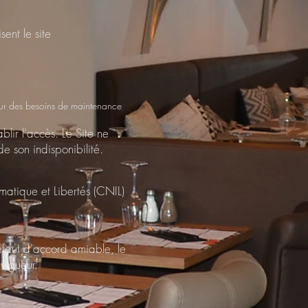
sent le site
our des besoins de maintenance
blir l'accès. Le Site ne
e son indisponibilité.
atique et Libertés (CNIL)
défaut d'accord amiable, le
vigueur.
e :