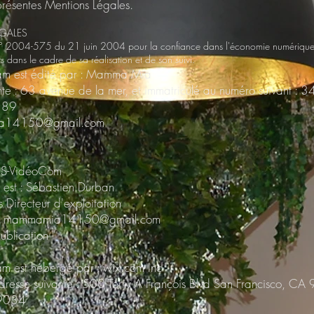
 présentes Mentions Légales.
ÉGALES
i n° 2004-575 du 21 juin 2004 pour la confiance dans l'économie numérique, i
nts dans le cadre de sa réalisation et de son suivi.
am est édité par : Mamma Mia
vante : 63 avenue de la mer, et immatriculé au numéro suivan
 89
a14150@gmail.com
t: S-VidéoCom
n est : Sébastien Durban
s Directeur d'exploitation
:
mammamia14150@gmail.com
ublication "
m est hébergé par : wix.com Inc
l'adresse suivante : 500 Terry A François Blvd San Francisco, C
-9034