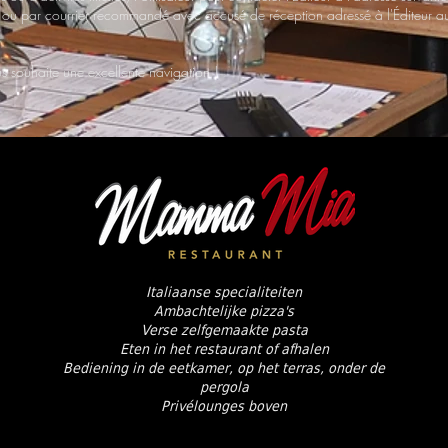
, ou par courrier recommandé avec accusé de réception adressé à l'Éditeur 
 souhaite une excellente navigation !
Italiaanse specialiteiten
Ambachtelijke pizza's
Verse zelfgemaakte pasta
Eten in het restaurant of afhalen
Bediening in de eetkamer, op het terras, onder de
pergola
Privélounges boven