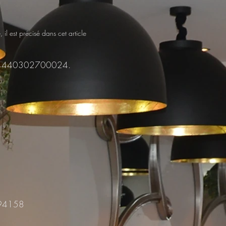
l est précisé dans cet article
t : 34440302700024.
A 94158