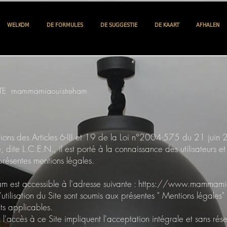
WELKOM
DE FORMULES
DE SUGGESTIE
DE KAART
AFHALEN
TE mammamiaouistreham
ions des Articles 6-III et 19 de la Loi n°2004-575 du 21 juin
ite L.C.E.N., il est porté à la connaissance des utilisateurs et v
ésentes mentions légales.
 est accessible à l'adresse suivante :
https://www.mammamia
 l'utilisation du Site sont soumis aux présentes " Mentions légales" 
ts applicables.
et l'accès à ce Site impliquent l'acceptation intégrale et sans rés