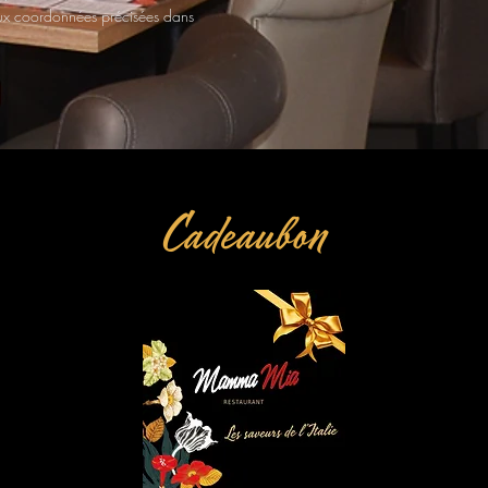
aux coordonnées précisées dans
Cadeaubon