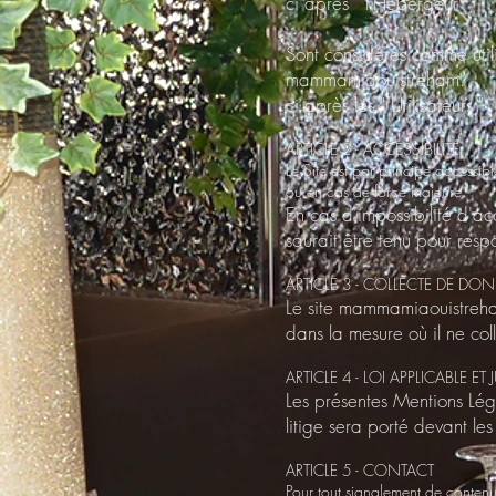
ci après " l'Hébergeur "
Sont considérés comme utilisa
mammamiaouistreham.
ci après les " Utilisateurs "
ARTICLE 2 - ACCESSIBILITÉ
Le Site est par principe accessi
ou en cas de force majeure.
En cas d'impossibilité d'ac
saurait être tenu pour resp
ARTICLE 3 - COLLECTE DE DON
Le site mammamiaouistreha
dans la mesure où il ne col
ARTICLE 4 - LOI APPLICABLE ET
Les présentes Mentions Léga
litige sera porté devant l
ARTICLE 5 - CONTACT
Pour tout signalement de contenus o