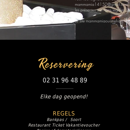
mammamia14150@gmail.com
les présentes mentions légales.
Le site mammamiaouistreham vous
Reservering
02 31 96 48 89
Elke dag geopend!
REGELS
Bankpas /
Soort
Restaurant Ticket
Vakantievoucher