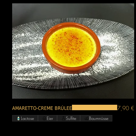
7,90 €
AMARETTO-CREME BRÚLEE
Lactose
Eier
Sulfite
Baumnüsse