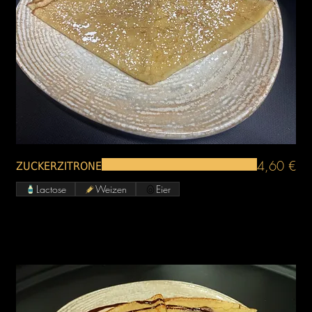
4,60 €
ZUCKERZITRONE
Lactose
Weizen
Eier