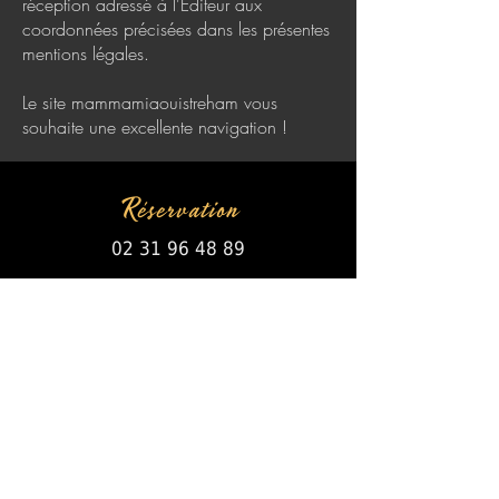
réception adressé à l'Éditeur aux
coordonnées précisées dans les présentes
mentions légales.
Le site mammamiaouistreham vous
souhaite une excellente navigation !
Réservation
02 31 96 48 89
Ouvert tous les jours !
RÈGLEMENT
Carte Bancaire /
Espèce
Ticket Restaurant
Chèque Vacance
Papier ou dématérialiser