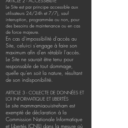
ARTICLE 2 - ACCESSIBILITÉ
Le Site est par principe accessible aux
utilisateurs 24/24h et 7/7j, sauf
interruption, programmée ou non, pour
des besoins de maintenance
ou en cas
de force majeure.
En cas d'impossibilité d'accès au
Site, celui-ci s'engage à faire son
maximum afin d'en rétablir l'accès.
Le Site ne saurait être tenu pour
responsable de tout dommage,
quelle qu'en soit la nature, résultant
de son indisponibilité.
ARTICLE 3 - COLLECTE DE DONNÉES ET
LOI INFORMATIQUE ET LIBERTÉS
Le site mammamiaouistreham est
exempté de déclaration à la
Commission Nationale Informatique
et Libertés (CNIL) dans la mesure où