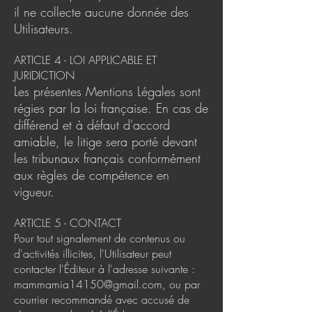
il ne collecte aucune donnée des
Utilisateurs.
ARTICLE 4 - LOI APPLICABLE ET
JURIDICTION
Les présentes Mentions Légales sont
régies par la loi française. En cas de
différend et à défaut d'accord
amiable, le litige sera porté devant
les tribunaux français conformément
aux règles de compétence en
vigueur.
ARTICLE 5 - CONTACT
Pour tout signalement de contenus ou
d'activités illicites, l'Utilisateur peut
contacter l'Éditeur à l'adresse suivante :
mammamia14150@gmail.com
, ou par
courrier recommandé avec accusé de