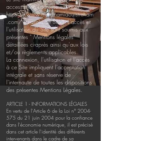
accessible à l'adresse suivante :
https://www.mammamiaouistreham
.com/
(ci-après "le Site"). L'accès et
l'utilisation du Site sont soumis aux
présentes " Mentions légales"
détaillées ci-après ainsi qu'aux lois
et/ou règlements applicables.
La connexion, l'utilisation et l'accès
à ce Site impliquent l'acceptation
intégrale et sans réserve de
l'internaute de toutes les dispositions
des présentes Mentions Légales.
ARTICLE 1 - INFORMATIONS LÉGALES
En vertu de l'Article 6 de la Loi n°
2004-
575
du 21 juin 2004 pour la confiance
dans l'économie numérique, il est précisé
dans cet article l'identité des différents
intervenants dans le cadre de sa