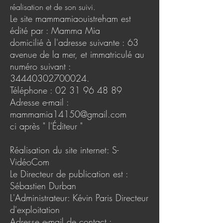
réalisation et de son suivi.
Le site mammamiaouistreham est
édité par : Mamma Mia
domicilié à l'adresse suivante : 63
avenue de la mer, et immatriculé au
numéro suivant :
34440302700024
.
Téléphone :
02 31 96 48 89
Adresse e-mail :
mammamia14150@gmail.com
ci après " l'Éditeur "
Réalisation du site internet: S-
VidéoCom
Le Directeur de publication est :
Sébastien Durban
L'Administrateur: Kévin Paris Directeur
d'exploitation
Adresse e-mail de contact :