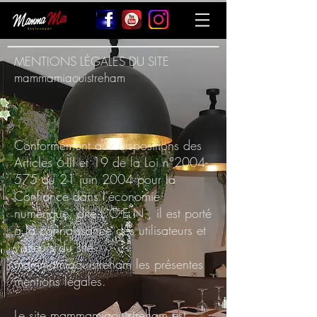
MENTIONS LÉGALES DU SITE
mammamiaouistreham
Conformément aux dispositions des
Articles 6-III et 19 de la Loi n°
2004-
575
du 21 juin 2004 pour la
Confiance dans l'économie
numérique, dite L.C.E.N., il est porté
à la connaissance des utilisateurs et
visiteurs du site
mammamiaouistreham les présentes
mentions légales.
Le site mammamiaouistreham est