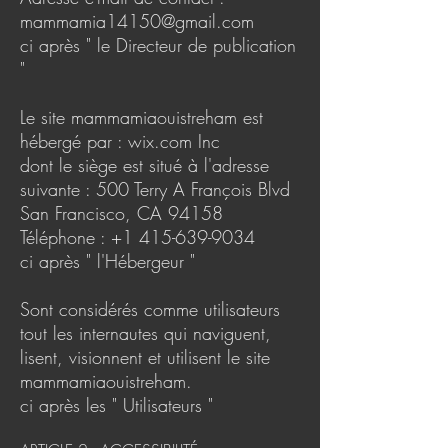
mammamia14150@gmail.com
ci après " le Directeur de publication
"
Le site mammamiaouistreham est
hébergé par : wix.com Inc
dont le siège est situé à l'adresse
suivante : 500 Terry A François Blvd
San Francisco, CA 94158
Téléphone :
+1 415-639-9034
ci après " l'Hébergeur "
Sont considérés comme utilisateurs
tout les internautes qui naviguent,
lisent, visionnent et utilisent le site
mammamiaouistreham.
ci après les " Utilisateurs "