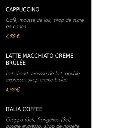
CAPPUCCINO
Café, mousse de lait, sirop de sucre
de canne.
6,90 €
LATTE MACCHIATO CRÈME
BRÛLÉE
Lait chaud, mousse de lait, double
expresso, sirop crème brûlée
6,90 €
ITALIA COFFEE
Grappa (3cl), Frangelico (3cl),
double expresso, sirop de noisette