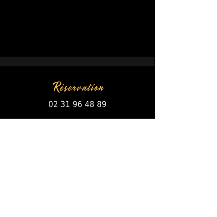
Réservation
02 31 96 48 89
Ouvert tous les jours !
RÈGLEMENT
Carte Bancaire /
Espèce
Ticket Restaurant
Chèque Vacance
Papier ou dématérialiser
63 Avenue de la mer
Ouistreham - Riva Bella