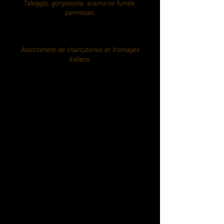
Taleggio, gorgonzola, scamorza fumée,
parmes
an.
Assortiment mixte.....19,90 €
Assortiment de charcuteries et fromages
Italiens.