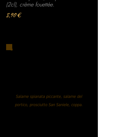
(2cl), crème fouettée.
8,90 €
Antipasti / À partager
Assortiment de charcuteries
Italiennes.....13,90 €
Salame spianata piccante, salame del
portico, prosciutto San Saniele,
coppa.
Assortiment de fromages
Italiens.....13,90 €