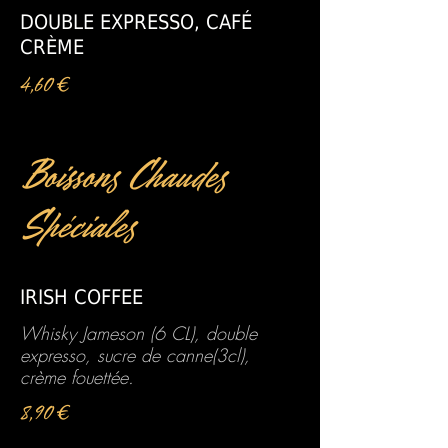
DOUBLE EXPRESSO, CAFÉ
CRÈME
4,60 €
Boissons Chaudes
Spéciales
IRISH COFFEE
Whisky Jameson (6 CL), double
expresso, sucre de canne(3cl),
crème fouettée.
8,90 €