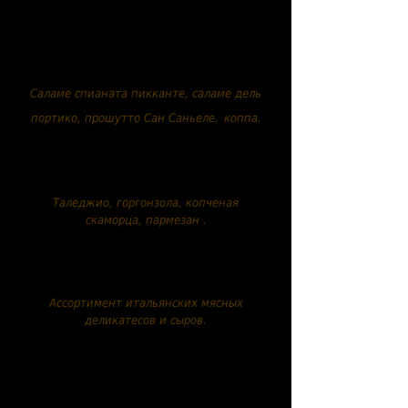
мясных деликатесов.....13,90
евро
Саламе спианата пикканте, саламе дель
портико, прошутто Сан Саньеле,
коппа.
Ассортимент итальянских
сыров.....13,90 евро
Таледжио, горгонзола, копченая
скаморца, пармезан
.
Смешанный
ассортимент.....19,90 евро
Ассортимент итальянских мясных
деликатесов и сыров.