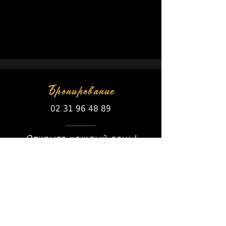
Бронирование
02 31 96 48 89
Открыто каждый день!
ПРАВИЛА
Банковская карта /
Разновидность
Праздничный ваучер
на посещение
ресторана
Бумага или дематериализация